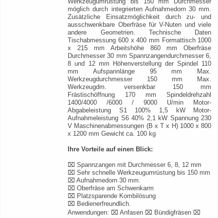
Werkzeugumrüstung bis 150 mm Durchmesser
möglich durch integrierten Aufnahmedorn 30 mm.
Zusätzliche Einsatzmöglichkeit durch zu- und
ausschwenkbare Oberfräse für V-Nuten und viele
andere Geometrien. Technische Daten
Tischabmessung 600 x 400 mm Formattisch 1000
x 215 mm Arbeitshöhe 860 mm Oberfräse
Durchmesser 30 mm Spannzangendurchmesser 6,
8 und 12 mm Höhenverstellung der Spindel 110
mm Aufspannlänge 95 mm Max.
Werkzeugdurchmesser 150 mm Max.
Werkzeugdm. versenkbar 150 mm
Frästischöffnung 170 mm Spindeldrehzahl
1400/4000 /6000 / 9000 U/min Motor-
Abgabeleistung S1 100% 1,5 kW Motor-
Aufnahmeleistung S6 40% 2,1 kW Spannung 230
V Maschinenabmessungen (B x T x H) 1000 x 800
x 1200 mm Gewicht ca. 100 kg
Ihre Vorteile auf einen Blick:
⌧ Spannzangen mit Durchmesser 6, 8, 12 mm
⌧ Sehr schnelle Werkzeugumrüstung bis 150 mm
⌧ Aufnahmedorn 30 mm.
⌧ Oberfräse am Schwenkarm
⌧ Platzsparende Kombilösung
⌧ Bedienerfreundlich.
Anwendungen: ⌧ Anfasen ⌧ Bündigfräsen ⌧