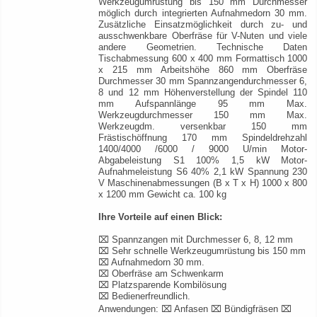
Werkzeugumrüstung bis 150 mm Durchmesser
möglich durch integrierten Aufnahmedorn 30 mm.
Zusätzliche Einsatzmöglichkeit durch zu- und
ausschwenkbare Oberfräse für V-Nuten und viele
andere Geometrien. Technische Daten
Tischabmessung 600 x 400 mm Formattisch 1000
x 215 mm Arbeitshöhe 860 mm Oberfräse
Durchmesser 30 mm Spannzangendurchmesser 6,
8 und 12 mm Höhenverstellung der Spindel 110
mm Aufspannlänge 95 mm Max.
Werkzeugdurchmesser 150 mm Max.
Werkzeugdm. versenkbar 150 mm
Frästischöffnung 170 mm Spindeldrehzahl
1400/4000 /6000 / 9000 U/min Motor-
Abgabeleistung S1 100% 1,5 kW Motor-
Aufnahmeleistung S6 40% 2,1 kW Spannung 230
V Maschinenabmessungen (B x T x H) 1000 x 800
x 1200 mm Gewicht ca. 100 kg
Ihre Vorteile auf einen Blick:
⌧ Spannzangen mit Durchmesser 6, 8, 12 mm
⌧ Sehr schnelle Werkzeugumrüstung bis 150 mm
⌧ Aufnahmedorn 30 mm.
⌧ Oberfräse am Schwenkarm
⌧ Platzsparende Kombilösung
⌧ Bedienerfreundlich.
Anwendungen: ⌧ Anfasen ⌧ Bündigfräsen ⌧