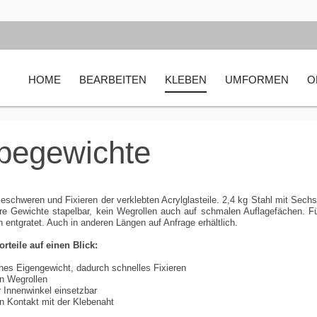
HOME
BEARBEITEN
KLEBEN
UMFORMEN
O
ebegewichte
schweren und Fixieren der verklebten Acrylglasteile. 2,4 kg Stahl mit Sechs
re Gewichte stapelbar, kein Wegrollen auch auf schmalen Auflagefächen. F
 entgratet. Auch in anderen Längen auf Anfrage erhältlich.
orteile auf einen Blick:
es Eigengewicht, dadurch schnelles Fixieren
n Wegrollen
 Innenwinkel einsetzbar
 Kontakt mit der Klebenaht