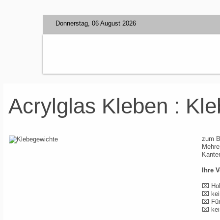
Donnerstag, 06 August 2026
Acrylglas Kleben : Kl
zum Be
Mehre
Kanten
Ihre V
⌧ Hoh
⌧ kei
⌧ Für
⌧ kein