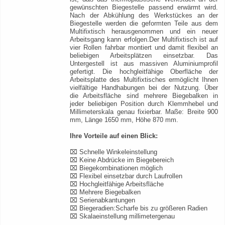
gewünschten Biegestelle passend erwärmt wird.
Nach der Abkühlung des Werkstückes an der
Biegestelle werden die geformten Teile aus dem
Multifixtisch herausgenommen und ein neuer
Arbeitsgang kann erfolgen.Der Multifixtisch ist auf
vier Rollen fahrbar montiert und damit flexibel an
beliebigen Arbeitsplätzen einsetzbar. Das
Untergestell ist aus massiven Aluminiumprofil
gefertigt. Die hochgleitfähige Oberfläche der
Arbeitsplatte des Multifixtisches ermöglicht Ihnen
vielfältige Handhabungen bei der Nutzung. Über
die Arbeitsfläche sind mehrere Biegebalken in
jeder beliebigen Position durch Klemmhebel und
Millimeterskala genau fixierbar. Maße: Breite 900
mm, Länge 1650 mm, Höhe 870 mm.
Ihre Vorteile auf einen Blick:
⌧ Schnelle Winkeleinstellung
⌧ Keine Abdrücke im Biegebereich
⌧ Biegekombinationen möglich
⌧ Flexibel einsetzbar durch Laufrollen
⌧ Hochgleitfähige Arbeitsfläche
⌧ Mehrere Biegebalken
⌧ Serienabkantungen
⌧ Biegeradien:Scharfe bis zu größeren Radien
⌧ Skalaeinstellung millimetergenau