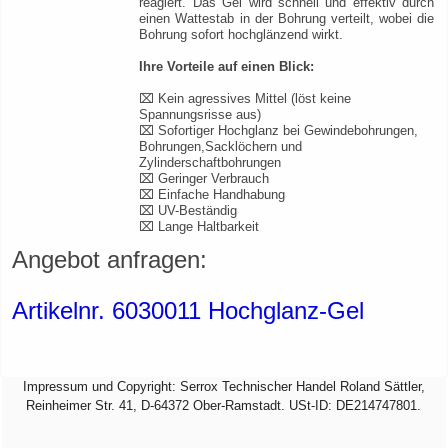
reagiert. Das Gel wird schnell und effektiv durch
einen Wattestab in der Bohrung verteilt, wobei die
Bohrung sofort hochglänzend wirkt.
Ihre Vorteile auf einen Blick:
⌧ Kein agressives Mittel (löst keine
Spannungsrisse aus)
⌧ Sofortiger Hochglanz bei Gewindebohrungen,
Bohrungen,Sacklöchern und
Zylinderschaftbohrungen
⌧ Geringer Verbrauch
⌧ Einfache Handhabung
⌧ UV-Beständig
⌧ Lange Haltbarkeit
Angebot anfragen:
Artikelnr. 6030011 Hochglanz-Gel
Impressum und Copyright: Serrox Technischer Handel Roland Sättler,
Reinheimer Str. 41, D-64372 Ober-Ramstadt. USt-ID: DE214747801.